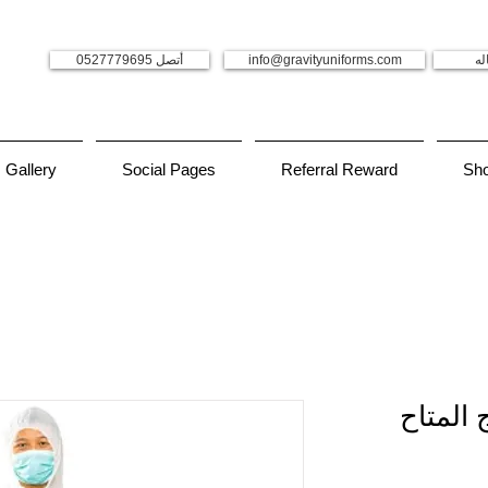
له
info@gravityuniforms.com
أتصل 0527779695
Gallery
Social Pages
Referral Reward
Sh
المتاح