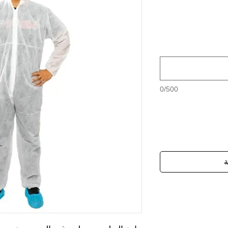
0/500
ة